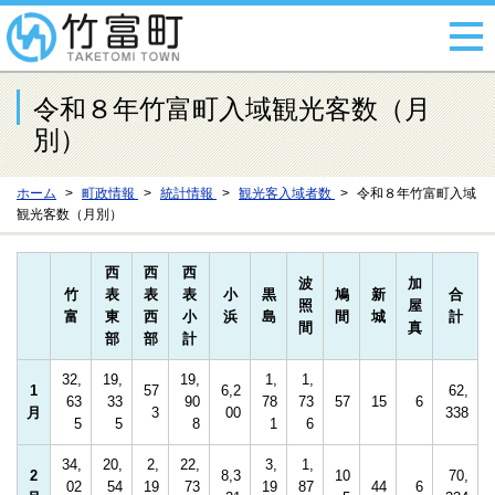
令和８年竹富町入域観光客数（月
別）
ホーム
町政情報
統計情報
観光客入域者数
令和８年竹富町入域
観光客数（月別）
西
西
西
波
加
竹
表
表
表
小
黒
鳩
新
合
照
屋
富
東
西
小
浜
島
間
城
計
間
真
部
部
計
32,
19,
19,
1,
1,
1
57
6,2
62,
63
33
90
78
73
57
15
6
月
3
00
338
5
5
8
1
6
34,
20,
2,
22,
3,
1,
2
8,3
10
70,
02
54
19
73
19
87
44
6