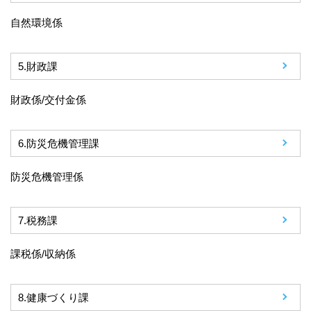
自然環境係
5.
財政課
財政係/交付金係
6.
防災危機管理課
防災危機管理係
7.
税務課
課税係/収納係
8.
健康づくり課