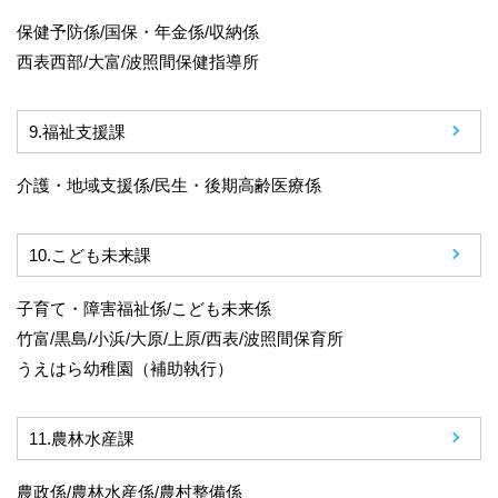
保健予防係/国保・年金係/収納係
西表西部/大富/波照間保健指導所
9.
福祉支援課
介護・地域支援係/民生・後期高齢医療係
10.
こども未来課
子育て・障害福祉係/こども未来係
竹富/黒島/小浜/大原/上原/西表/波照間保育所
うえはら幼稚園（補助執行）
11.
農林水産課
農政係/農林水産係/農村整備係