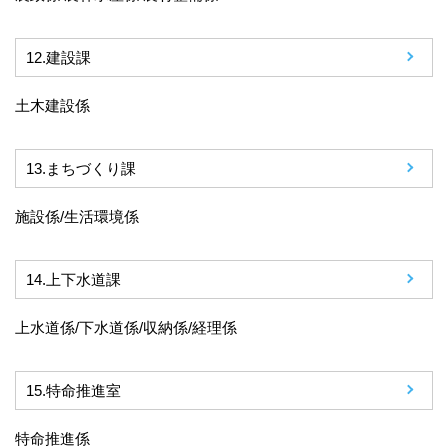
12.
建設課
土木建設係
13.
まちづくり課
施設係/生活環境係
14.
上下水道課
上水道係/下水道係/収納係/経理係
15.
特命推進室
特命推進係