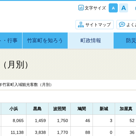
文字サイズ
サイトマップ
よく
ト・行事
竹富町を知ろう
町政情報
防
（月別）
年竹富町入域観光客数（月別）
小浜
黒島
波照間
鳩間
新城
加屋真
8,065
1,459
1,750
46
3
52
11,138
3,838
1,770
88
0
36