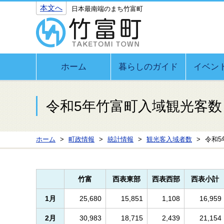
本文へ
日本最南端のまち竹富町
ホーム
暮らしのガイド
イベン
令和5年竹富町入域観光客数
ホーム
町政情報
統計情報
観光客入域者数
令和5
竹富
西表東部
西表西部
西表小計
1月
25,680
15,851
1,108
16,959
2月
30,983
18,715
2,439
21,154