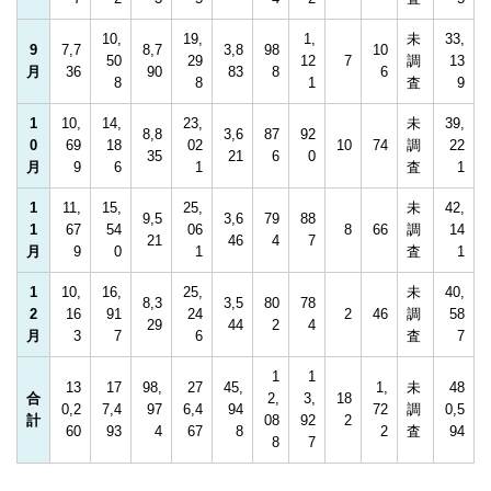
10,
19,
1,
未
33,
9
7,7
8,7
3,8
98
10
50
29
12
7
調
13
月
36
90
83
8
6
8
8
1
査
9
1
10,
14,
23,
未
39,
8,8
3,6
87
92
0
69
18
02
10
74
調
22
35
21
6
0
月
9
6
1
査
1
1
11,
15,
25,
未
42,
9,5
3,6
79
88
1
67
54
06
8
66
調
14
21
46
4
7
月
9
0
1
査
1
1
10,
16,
25,
未
40,
8,3
3,5
80
78
2
16
91
24
2
46
調
58
29
44
2
4
月
3
7
6
査
7
1
1
13
17
98,
27
45,
1,
未
48
合
2,
3,
18
0,2
7,4
97
6,4
94
72
調
0,5
計
08
92
2
60
93
4
67
8
2
査
94
8
7