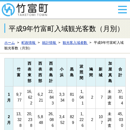
平成9年竹富町入域観光客数（月別）
ホーム
町政情報
統計情報
観光客入域者数
平成9年竹富町入域
観光客数（月別）
西
西
西
加
波
竹
表
表
表
小
黒
鳩
新
屋
合
照
富
東
西
島
浜
島
間
城
真
計
間
部
部
計
島
16,
22,
1,
未
37,
1
9,7
6,2
3,3
81
62
84
04
2
7
調
81
月
77
21
34
0
2
3
1
査
4
13,
20,
26,
1,
未
45,
2
5,8
3,4
82
10
32
23
08
22
2
調
03
月
48
52
9
7
8
8
6
6
査
0