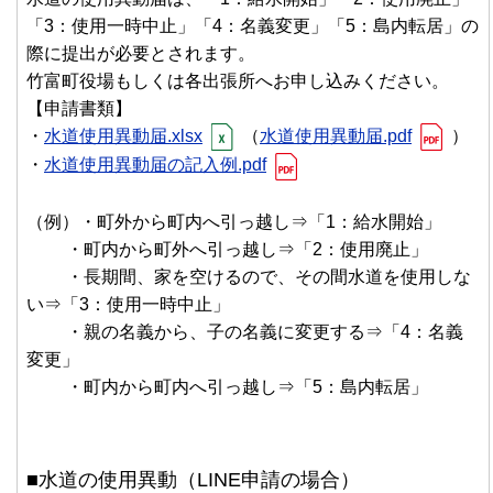
「3：使用一時中止」「4：名義変更」「5：島内転居」の
際に提出が必要とされます。
竹富町役場もしくは各出張所へお申し込みください。
【申請書類】
・
水道使用異動届.xlsx
（
水道使用異動届.pdf
）
・
水道使用異動届の記入例.pdf
（例）・町外から町内へ引っ越し⇒「1：給水開始」
・町内から町外へ引っ越し⇒「2：使用廃止」
・長期間、家を空けるので、その間水道を使用しな
い⇒「3：使用一時中止」
・親の名義から、子の名義に変更する⇒「4：名義
変更」
・町内から町内へ引っ越し⇒「5：島内転居」
■水道の使用異動（LINE申請の場合）