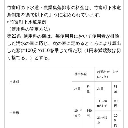
竹富町の下水道・農業集落排水の料金は、竹富町下水道
条例第22条で以下のように定められています。
○竹富町下水道条例
（使用料の算定方法）
第22条 使用料の額は、毎使用月において使用者が排除
した汚水の量に応じ、次の表に定めるところにより算出
した額に100分の110を乗じて得た額（1円未満端数は切
り捨てる。）とする。
3
超過料金（1m
基本料金
につき）
用途別
料
料
水量
水量
金
金
11～30
90
3
m
まで
円
3
10m
840
一般用
まで
円
10
3
31m
以
0
上
円