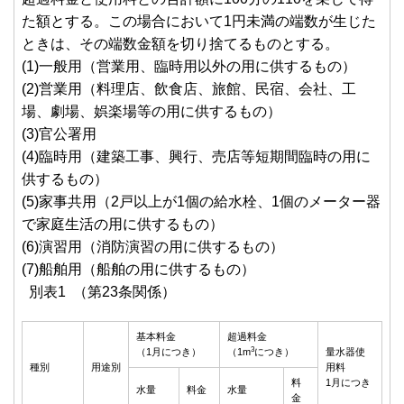
た額とする。この場合において1円未満の端数が生じた
ときは、その端数金額を切り捨てるものとする。
(1)一般用（営業用、臨時用以外の用に供するもの）
(2)営業用（料理店、飲食店、旅館、民宿、会社、工
場、劇場、娯楽場等の用に供するもの）
(3)官公署用
(4)臨時用（建築工事、興行、売店等短期間臨時の用に
供するもの）
(5)家事共用（2戸以上が1個の給水栓、1個のメーター器
で家庭生活の用に供するもの）
(6)演習用（消防演習の用に供するもの）
(7)船舶用（船舶の用に供するもの）
別表1 （第23条関係）
基本料金
超過料金
3
（1月につき）
（1m
につき）
量水器使
種別
用途別
用料
料
1月につき
水量
料金
水量
金