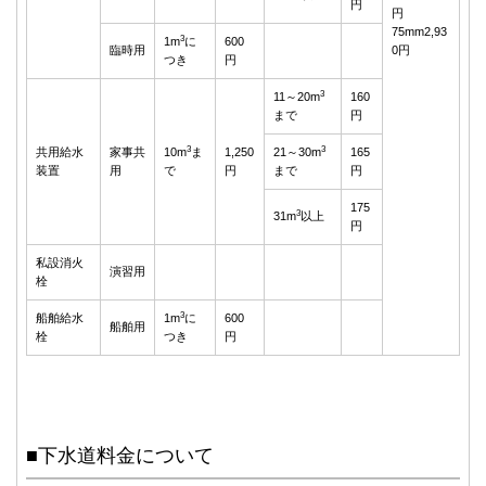
円
円
75mm2,93
3
1m
に
600
臨時用
0円
つき
円
3
11～20m
160
まで
円
3
3
共用給水
家事共
10m
ま
1,250
21～30m
165
装置
用
で
円
まで
円
175
3
31m
以上
円
私設消火
演習用
栓
3
船舶給水
1m
に
600
船舶用
栓
つき
円
■下水道料金について