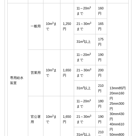
3
11～20m
160
まで
円
3
3
10m
ま
1,250
21～30m
165
一般用
で
円
まで
円
175
3
31m
以上
円
3
11～20m
190
まで
円
3
3
10m
ま
1,650
21～30m
200
営業用
で
円
まで
円
専用給水
装置
210
3
31m
以上
13mm85円
円
20mm160
円
3
11～20m
180
25mm300
まで
円
円
30mm430
3
3
官公署
10m
ま
1,650
21～30m
190
円
用
で
円
まで
円
40mm610
円
210
3
31m
以上
50mm800