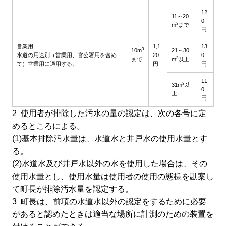
12
11～20
0
3
m
まで
円
営業用
1,1
13
3
10m
21～30
水道の用途別（営業用、官公署用を含め
20
0
3
まで
m
以上
て）営業用に適用する。
円
円
11
3
31m
以
0
上
円
2 使用者が排除した汚水の量の認定は、次の各号に定
めるところによる。
(1)基本排除汚水量は、水道水と井戸水の使用水量とす
る。
(2)水道水及び井戸水以外の水を使用した場合は、その
使用水量とし、使用水量は使用者の使用の態様を勘案し
て町長が排除汚水量を認定する。
3 町長は、前項の水道水以外の認定をするために必要
があると認めたときは適当な場所に計測のための装置を