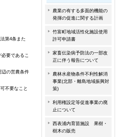
農業の有する多面的機能の
発揮の促進に関する計画
竹富町地域活性化施設使用
法第4条また
許可申請書
家畜伝染病予防法の一部改
が必要であるこ
正に伴う報告について
周辺の営農条件
農林水産物条件不利性解消
事業(北部・離島地域振興対
許可不要なこと
策)
利用権設定等促進事業の廃
止について
西表浦内育苗施設 果樹・
樹木の販売