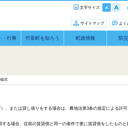
文字サイズ
サイトマップ
よく
ト・行事
竹富町を知ろう
町政情報
防
請様式
）、または貸し借りをする場合は、農地法第3条の規定による許可
継続する場合、従前の賃貸借と同一の条件で更に賃貸借をしたものと