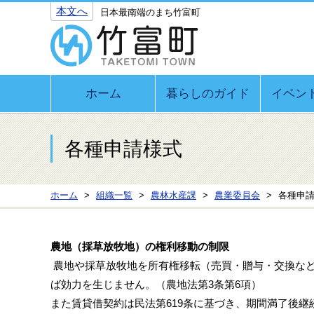
本文へ
日本最南端のまち竹富町
ホーム
暮らしのガイド
イベン
各種申請様式
ホーム
組織一覧
農林水産課
農業委員会
各種申
農地（採草放牧地）の権利移動の制限
農地や採草放牧地を所有権移転（売買・贈与・交換など
ば効力を生じません。（農地法第3条第6項）
また賃貸借契約は民法第619条に基づき、期間満了後