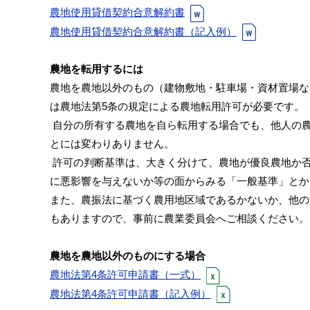
農地使用貸借契約合意解約書
農地使用貸借契約合意解約書（記入例）
農地を転用するには
農地を農地以外のもの（建物敷地・駐車場・資材置場な
は農地法第5条の規定による農地転用許可が必要です。
自分の所有する農地を自ら転用する場合でも、他人の
とには変わりありません。
許可の判断基準は、大きく分けて、農地が優良農地か
に悪影響を与えないか等の面からみる「一般基準」とか
また、農振法に基づく農用地区域であるかないか、他の
もありますので、事前に農業委員会へご相談ください。
農地を農地以外のものにする場合
農地法第4条許可申請書（一式）
農地法第4条許可申請書（記入例）