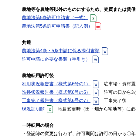
農地等を農地等以外のものにするため、売買または賃借
農地法第5条許可申請書（一式）
農地法第5条許可申請書（記入例）
共通
農地法第4条・5条申請に係る添付書類
許可申請に必要な書類（手引き）
農地転用許可後
利用状況報告書（様式第6号の1）
駐車場・資材置
進捗状況報告書（様式第6号の5）
許可の日から3
工事完了報告書（様式第6号の7）
工事完了後
現況証明願
地目変更時（田・畑から宅地等）に必
一時転用の場合
・登記簿の変更は行わず、許可期間は許可の日から〇年