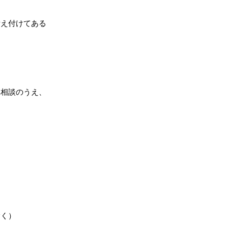
備え付けてある
へ相談のうえ、
除く）