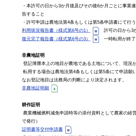
・本許可の日から3か月後及びその後6か月ごとに事業
告すること
・許可申請は農地法第4条もしくは第5条申請書にて行う
利用状況報告書（様式第6号の1）
許可の日から3
復元完了報告書（様式第6号の3）
一時転用が終了
非農地証明
登記簿謄本上の地目が農地である土地について、現況
転用する場合は農地法第4条もしくは第5条にて申請願
なお登記地目は法務局の判断により決定されます。
非農地証明願
耕作証明
農業機械燃料減免申請時等の添付資料として農家の経
で発行）
証明書等交付申請書