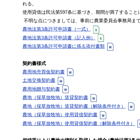
れる。
使用貸借は民法第597条に基づき、期間が満了すること
不明な点につきましては、事前に農業委員会事務局ま
農地法第3条許可申請書（一式）
農地法第3条許可申請書（記入例）
農地法第3条許可申請書に係る添付書類
契約書様式
農用地売買仮契約書
土地交換契約書
農用地贈与契約書
農地（採草放牧地）賃貸契約書
農地（採草放牧地）賃貸契約書（解除条件付き）
農地（採草放牧地）使用貸借契約書
農地（採草放牧地）使用貸借契約書（解除条件付き）