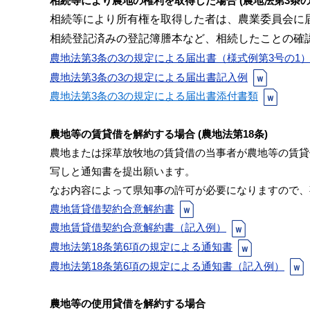
相続等により農地の権利を取得した場合 (農地法第3条の3
相続等により所有権を取得した者は、農業委員会に
相続登記済みの登記簿謄本など、相続したことの確
農地法第3条の3の規定による届出書（様式例第3号の1
農地法第3条の3の規定による届出書記入例
農地法第3条の3の規定による届出書添付書類
農地等の賃貸借を解約する場合 (農地法第18条)
農地または採草放牧地の賃貸借の当事者が農地等の賃貸
写しと通知書を提出願います。
なお内容によって県知事の許可が必要になりますので、
農地賃貸借契約合意解約書
農地賃貸借契約合意解約書（記入例）
農地法第18条第6項の規定による通知書
農地法第18条第6項の規定による通知書（記入例）
農地等の使用貸借を解約する場合