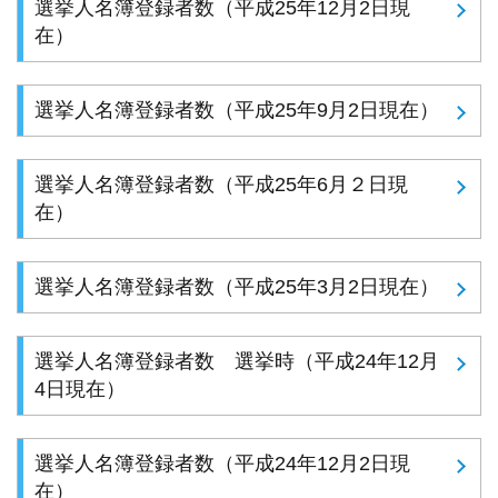
選挙人名簿登録者数（平成25年12月2日現
在）
選挙人名簿登録者数（平成25年9月2日現在）
選挙人名簿登録者数（平成25年6月２日現
在）
選挙人名簿登録者数（平成25年3月2日現在）
選挙人名簿登録者数 選挙時（平成24年12月
4日現在）
選挙人名簿登録者数（平成24年12月2日現
在）