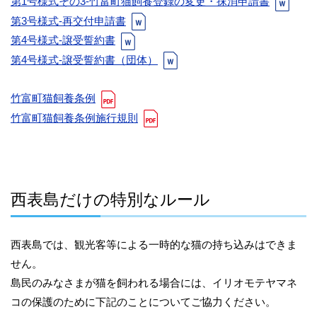
第1号様式その3-竹富町猫飼養登録の変更・抹消申請書
第3号様式-再交付申請書
第4号様式-譲受誓約書
第4号様式-譲受誓約書（団体）
竹富町猫飼養条例
竹富町猫飼養条例施行規則
西表島だけの特別なルール
西表島では、観光客等による一時的な猫の持ち込みはできま
せん。
島民のみなさまが猫を飼われる場合には、イリオモテヤマネ
コの保護のために下記のことについてご協力ください。