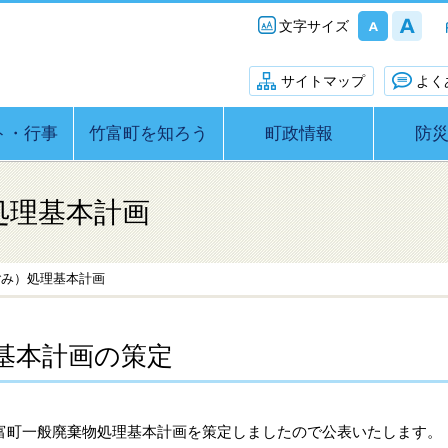
文字サイズ
サイトマップ
よく
ト・行事
竹富町を知ろう
町政情報
防
処理基本計画
ごみ）処理基本計画
基本計画の策定
富町一般廃棄物処理基本計画を策定しましたので公表いたします。