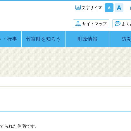
文字サイズ
サイトマップ
よく
ト・行事
竹富町を知ろう
町政情報
防
て
てられた住宅です。