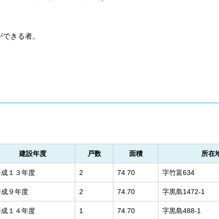
ができる者。
建設年度
戸数
面積
所在
平成１３年度
2
74.70
字竹富634
平成９年度
2
74.70
字黒島1472-1
平成１４年度
1
74.70
字黒島488-1