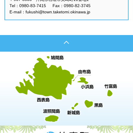
Tel：0980-83-7415 Fax：0980-82-3745
E-mail：fukushi@town.taketomi.okinawa.jp