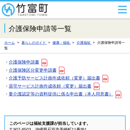
介護保険申請等一覧
ホーム
暮らしのガイド
健康・福祉
介護福祉
介護保険申請等一
覧
・
介護保険申請書
・
介護保険区分変更申請書
・
介護予防サービス計画作成依頼（変更）届出書
・
居宅サービス計画作成依頼（変更）届出書
・
要介護認定等の資料提供に係る申出書（本人同意書）
このページは福祉支援課が担当しています。
〒907-8503 沖縄県石垣市美崎町11番地1