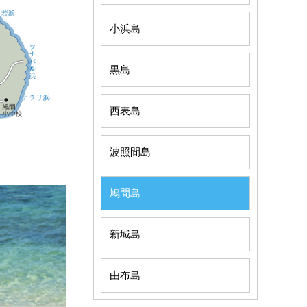
小浜島
黒島
西表島
波照間島
鳩間島
新城島
由布島