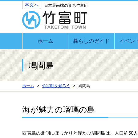
本文へ
日本最南端のまち竹富町
ホーム
暮らしのガイド
イベン
鳩間島
ホーム
竹富町を知ろう
鳩間島
海が魅力の瑠璃の島
西表島の北側にぽっかりと浮かぶ鳩間島は、人口約50