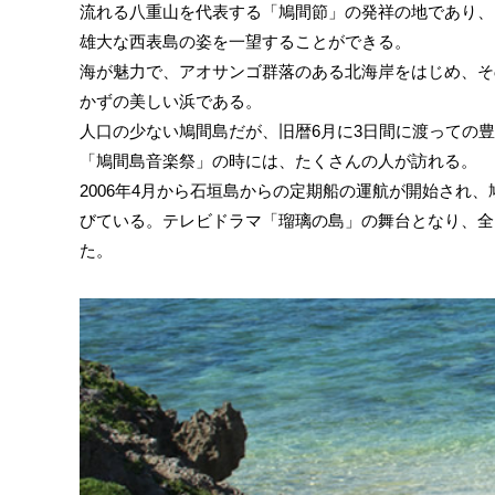
流れる八重山を代表する「鳩間節」の発祥の地であり、
雄大な西表島の姿を一望することができる。
海が魅力で、アオサンゴ群落のある北海岸をはじめ、そ
かずの美しい浜である。
人口の少ない鳩間島だが、旧暦6月に3日間に渡っての豊
「鳩間島音楽祭」の時には、たくさんの人が訪れる。
2006年4月から石垣島からの定期船の運航が開始され
びている。テレビドラマ「瑠璃の島」の舞台となり、全
た。