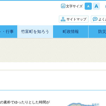
文字サイズ
サイトマップ
よく
ト・行事
竹富町を知ろう
町政情報
防
人の素朴でゆったりとした時間が