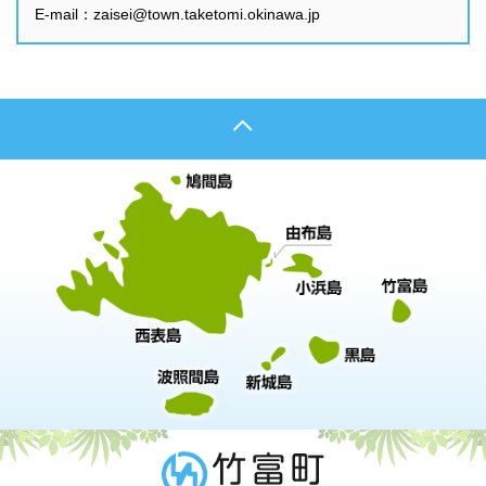
E-mail：zaisei@town.taketomi.okinawa.jp