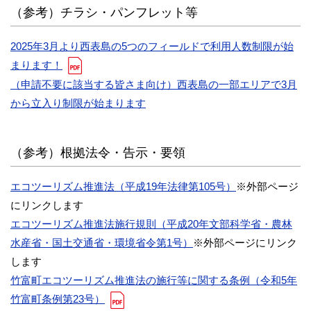
（参考）チラシ・パンフレット等
2025年3月より西表島の5つのフィールドで利用人数制限が始
まります！
（申請不要に該当する皆さま向け）西表島の一部エリアで3月
から立入り制限が始まります
（参考）根拠法令・告示・要領
エコツーリズム推進法（平成19年法律第105号）
※外部ページ
にリンクします
エコツーリズム推進法施行規則（平成20年文部科学省・農林
水産省・国土交通省・環境省令第1号）
※外部ページにリンク
します
竹富町エコツーリズム推進法の施行等に関する条例（令和5年
竹富町条例第23号）