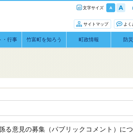
文字サイズ
サイトマップ
よく
ト・行事
竹富町を知ろう
町政情報
防
に係る意見の募集（パブリックコメント）に