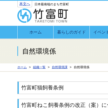
本文へ
日本最南端のまち竹富町
ホーム
暮らしのガイド
イベン
自然環境係
ホーム
組織一覧
自然環境課
自然環境係
竹富町猫飼養条例
竹富町ねこ飼養条例の改正（案）