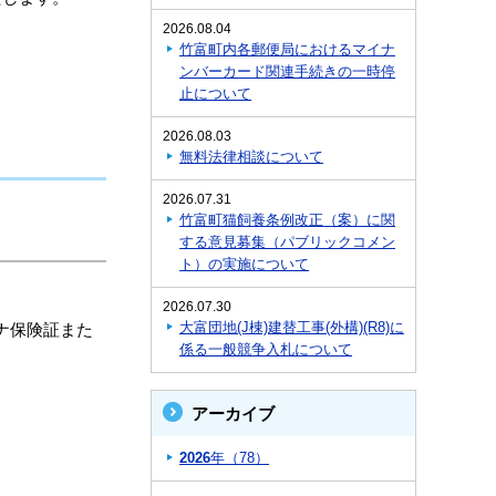
2026.08.04
竹富町内各郵便局におけるマイナ
ンバーカード関連手続きの一時停
止について
2026.08.03
無料法律相談について
2026.07.31
竹富町猫飼養条例改正（案）に関
する意見募集（パブリックコメン
ト）の実施について
2026.07.30
大富団地(J棟)建替工事(外構)(R8)に
ナ保険証また
係る一般競争入札について
アーカイブ
2026
年（78）