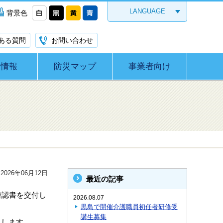
LANGUAGE
背景色
ある質問
お問い合わせ
災情報
防災マップ
事業者向け
026年06月12日
最近の記事
確認書を交付し
2026.08.07
黒島で開催介護職員初任者研修受
講生募集
たします。