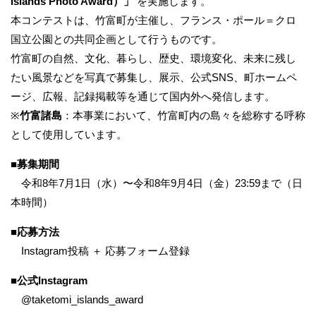
Islands Photo Award）」
を実施します。
本コンテストは、竹富町が主催し、フランス・ポール＝クロ
国立公園との共同企画として行うものです。
竹富町の自然、文化、暮らし、歴史、環境変化、未来に残し
たい風景などを写真で募集し、展示、公式SNS、町ホームペ
ージ、広報、記録掲載等を通じて国内外へ発信します。
※
竹富諸島
：本事業において、竹富町内の島々を総称する呼称
として使用しています。
■募集期間
令和8年7月1日（水）〜令和8年9月4日（金）23:59まで（日
本時間）
■
応募方法
Instagram投稿 ＋ 応募フォーム登録
■
公式Instagram
@taketomi_islands_award