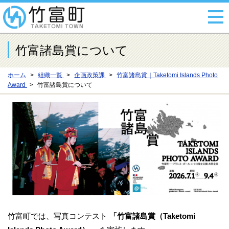
竹富諸島賞について
ホーム
組織一覧
企画政策課
竹富諸島賞｜Taketomi Islands Photo
Award
竹富諸島賞について
竹富町では、写真コンテスト
「竹富諸島賞（Taketomi