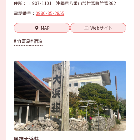
住所：〒 907-1101 沖縄県八重山郡竹富町竹富362
電話番号：
0980-85-2855
MAP
Webサイト
# 竹富島
# 宿泊
民宿大浜荘