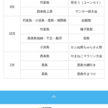
竹富島
世乞う（ユーンカイ）
9月
西表島上原
デンサー節大会
竹富島・小浜島・黒島・鳩間島
結願祭
竹富島
種子取祭
10月
西表島祖納・干立・船浮
節祭
小浜島
かふぬ島ちゅらさん祭
西表島
やまねこマラソン大会
2月
黒島
黒島大綱引き
黒島
黒島牛まつり