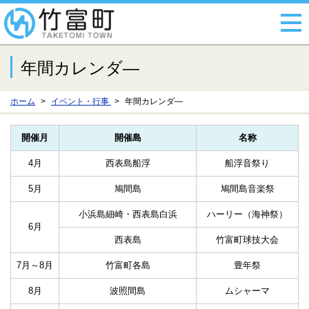
年間カレンダ―
ホーム
イベント・行事
年間カレンダ―
開催月
開催島
名称
4月
西表島船浮
船浮音祭り
5月
鳩間島
鳩間島音楽祭
小浜島細崎・西表島白浜
ハーリー（海神祭）
6月
西表島
竹富町球技大会
7月～8月
竹富町各島
豊年祭
8月
波照間島
ムシャーマ