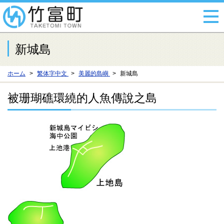
新城島
ホーム
繁体字中文
美麗的島嶼
新城島
被珊瑚礁環繞的人魚傳說之島