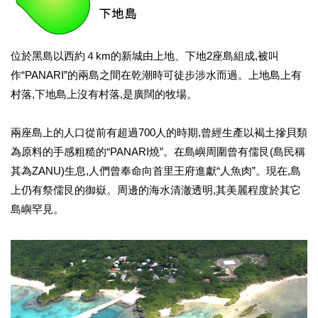
位於黑島以西約４km的新城由上地、下地2座島組成,被叫
作“PANARI”的兩島之間在乾潮時可徒步涉水而過。上地島上有
村落,下地島上沒有村落,是廣闊的牧場。
兩座島上的人口從前有超過700人的時期,曾經生產以褐土摻貝類
為原料的手感粗糙的“PANARI燒”。在島嶼周圍曾有儒艮(島民稱
其為ZANU)生息,人們曾奉命向首里王府進獻“人魚肉”。現在,島
上仍有祭儒艮的御嶽。周邊的海水清澈透明,其美麗程度於其它
島嶼罕見。