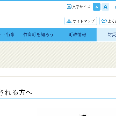
文字サイズ
サイトマップ
よく
ト・行事
竹富町を知ろう
町政情報
防
される方へ