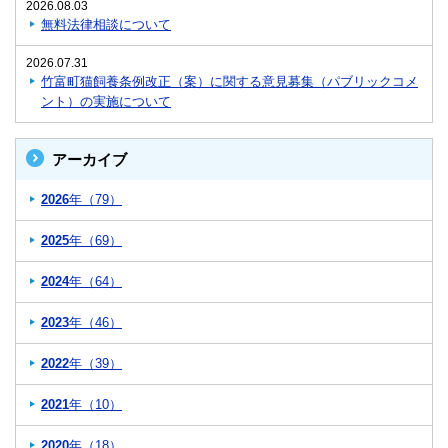
2026.08.03
無料法律相談について
2026.07.31
竹富町猫飼養条例改正（案）に関する意見募集（パブリックコメ
ント）の実施について
アーカイブ
2026
年（79）
2025
年（69）
2024
年（64）
2023
年（46）
2022
年（39）
2021
年（10）
2020
年（18）