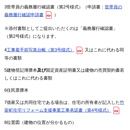
3世帯員の義務履行確認書（第2号様式）（申請書：
世帯員の
義務履行確認申請書
）
※添付書類としてご提出いただくのは「義務履行確認書」
（第2号様式）になります。
4
工事着手前写真台帳（第3号様式）
又はこれに代わる同
等の書類
5建物登記簿謄本
及び
固定資産証明書又は建物の売買契約書若
しくはこれに代わる書類
6住民票謄本
7借家又は共同住宅である場合は、住宅の所有者が記入した
竹
富町住宅リフォーム支援事業工事承諾書（第4号様式）
8位置図（建物の位置が分かるもの）