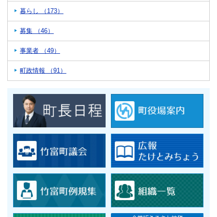
暮らし （173）
募集 （46）
事業者 （49）
町政情報 （91）