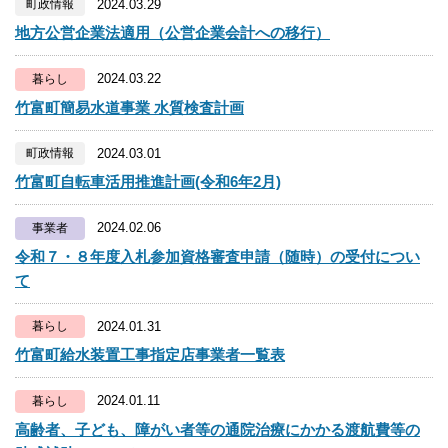
2024.03.29
町政情報
地方公営企業法適用（公営企業会計への移行）
2024.03.22
暮らし
竹富町簡易水道事業 水質検査計画
2024.03.01
町政情報
竹富町自転車活用推進計画(令和6年2月)
2024.02.06
事業者
令和７・８年度入札参加資格審査申請（随時）の受付につい
て
2024.01.31
暮らし
竹富町給水装置工事指定店事業者一覧表
2024.01.11
暮らし
高齢者、子ども、障がい者等の通院治療にかかる渡航費等の