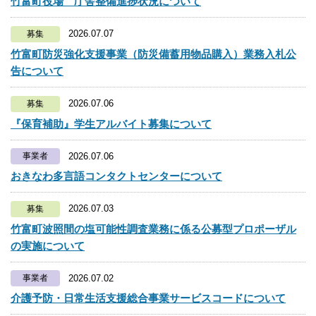
竹富町役場 庁舎整備進捗状況について
2026.07.07
募集
竹富町防災強化支援事業（防災備蓄用物品購入）業務入札公
告について
2026.07.06
募集
『保育補助』学生アルバイト募集について
2026.07.06
事業者
おきなわ多言語コンタクトセンターについて
2026.07.03
募集
竹富町波照間の塩可能性調査業務に係る公募型プロポーザル
の実施について
2026.07.02
事業者
介護予防・日常生活支援総合事業サービスコードについて