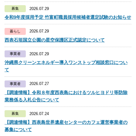
2026.07.29
募集
令和9年度採用予定 竹富町職員採用候補者選定試験のお知らせ
2026.07.29
暮らし
西表石垣国立公園の星空保護区正式認定について
2026.07.29
事業者
沖縄県クリーンエネルギー導入ワンストップ相談窓口につい
て
2026.07.27
事業者
【調達情報】令和８年度西表島におけるツルヒヨドリ等防除
業務係る入札公告について
2026.07.24
募集
【調達情報】西表島世界遺産センターのカフェ運営事業者の
募集について