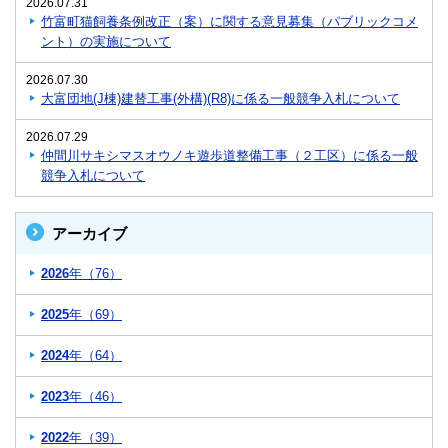
2026.07.31
竹富町猫飼養条例改正（案）に関する意見募集（パブリックコメ
ント）の実施について
2026.07.30
大富団地(J棟)建替工事(外構)(R8)に係る一般競争入札について
2026.07.29
仲間川サキシマスオウノキ遊歩道整備工事（２工区）に係る一般
競争入札について
アーカイブ
2026
年（76）
2025
年（69）
2024
年（64）
2023
年（46）
2022
年（39）