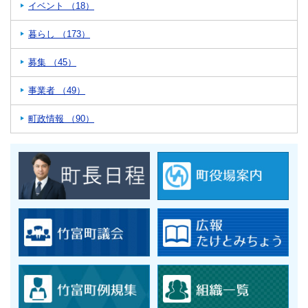
イベント （18）
暮らし （173）
募集 （45）
事業者 （49）
町政情報 （90）