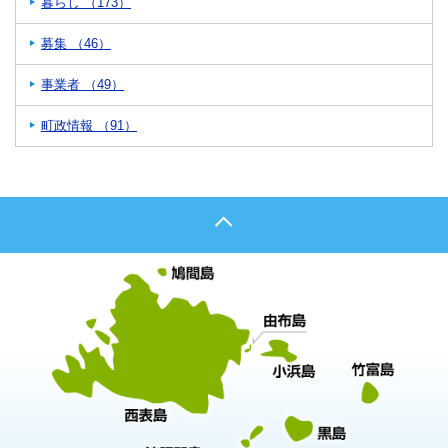
暮らし （173）
募集 （46）
事業者 （49）
町政情報 （91）