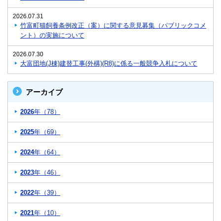
2026.07.31
竹富町猫飼養条例改正（案）に関する意見募集（パブリックコメ
ント）の実施について
2026.07.30
大富団地(J棟)建替工事(外構)(R8)に係る一般競争入札について
アーカイブ
2026
年（78）
2025
年（69）
2024
年（64）
2023
年（46）
2022
年（39）
2021
年（10）