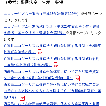
（参考）根拠法令・告示・要領
エコツーリズム推進法（平成19年法律第105号）
※外部ページ
にリンクします
エコツーリズム推進法施行規則（平成20年文部科学省・農林
水産省・国土交通省・環境省令第1号）
※外部ページにリンク
します
竹富町エコツーリズム推進法の施行等に関する条例（令和5年
竹富町条例第23号）
竹富町エコツーリズム推進法の施行等に関する条例施行規則
（令和5年竹富町規則第28号）
西表島エコツーリズム推進全体構想に従い特定自然観光資源
を指定する件（令和6年竹富町告示第82号）
西表島エコツーリズム推進全体構想に従い特定自然観光資源
の所在する区域への立入りを制限する件（令和6年竹富町告示
第83号）
西表島における特定自然観光資源に係る立入承認事務の取扱