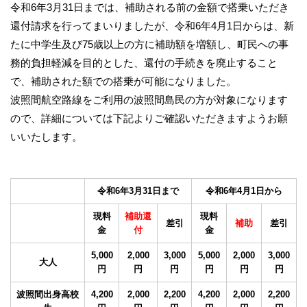
令和6年3月31日までは、補助される前の金額で搭乗いただき
還付請求を行ってまいりましたが、令和6年4月1日からは、新
たに中学生及び75歳以上の方に補助額を増額し、町民への事
務的負担軽減を目的とした、還付の手続きを廃止すること
で、補助された額での搭乗が可能になりました。
波照間航空路線をご利用の波照間島民の方が対象になります
ので、詳細については下記よりご確認いただきますようお願
いいたします。
令和6年3月31日まで
令和6年4月1日から
現料
補助還
現料
差引
補助
差引
金
付
金
5,000
2,000
3,000
5,000
2,000
3,000
大人
円
円
円
円
円
円
波照間出身高校
4,200
2,000
2,200
4,200
2,000
2,200