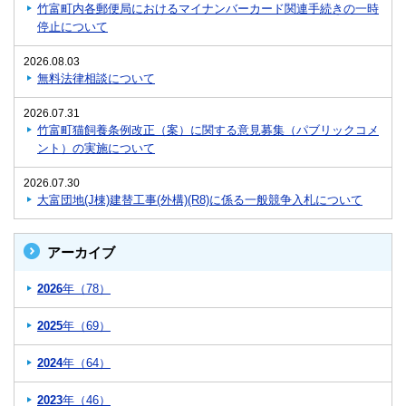
竹富町内各郵便局におけるマイナンバーカード関連手続きの一時
停止について
2026.08.03
無料法律相談について
2026.07.31
竹富町猫飼養条例改正（案）に関する意見募集（パブリックコメ
ント）の実施について
2026.07.30
大富団地(J棟)建替工事(外構)(R8)に係る一般競争入札について
アーカイブ
2026
年（78）
2025
年（69）
2024
年（64）
2023
年（46）