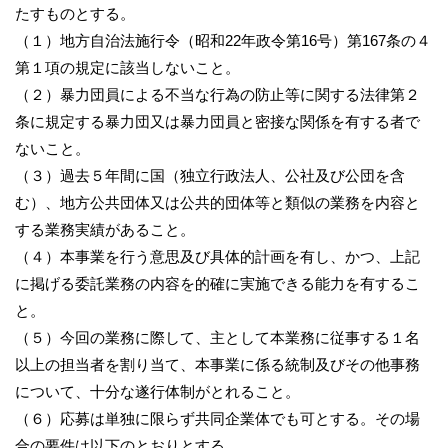
たすものとする。
（１）地方自治法施行令（昭和22年政令第16号）第167条の４
第１項の規定に該当しないこと。
（２）暴力団員による不当な行為の防止等に関する法律第２
条に規定する暴力団又は暴力団員と密接な関係を有する者で
ないこと。
（３）過去５年間に国（独立行政法人、公社及び公団を含
む）、地方公共団体又は公共的団体等と類似の業務を内容と
する業務実績があること。
（４）本事業を行う意思及び具体的計画を有し、かつ、上記
に掲げる委託業務の内容を的確に実施できる能力を有するこ
と。
（５）今回の業務に際して、主として本業務に従事する１名
以上の担当者を割り当て、本事業に係る統制及びその他事務
について、十分な遂行体制がとれること。
（６）応募は単独に限らず共同企業体でも可とする。その場
合の要件は以下のとおりとする。