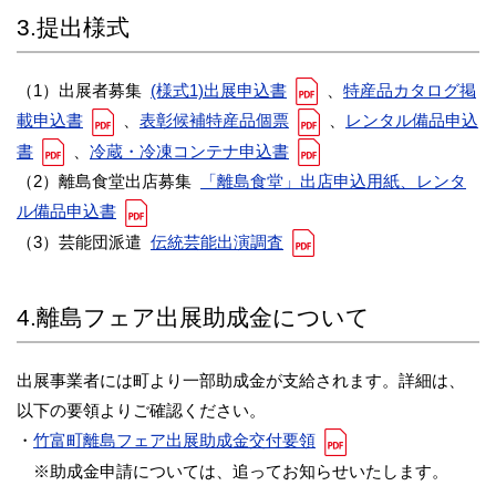
3.提出様式
（1）出展者募集
(様式1)出展申込書
、
特産品カタログ掲
載申込書
、
表彰候補特産品個票
、
レンタル備品申込
書
、
冷蔵・冷凍コンテナ申込書
（2）離島食堂出店募集
「離島食堂」出店申込用紙、レンタ
ル備品申込書
（3）芸能団派遣
伝統芸能出演調査
4.離島フェア出展助成金について
出展事業者には町より一部助成金が支給されます。詳細は、
以下の要領よりご確認ください。
・
竹富町離島フェア出展助成金交付要領
※助成金申請については、追ってお知らせいたします。