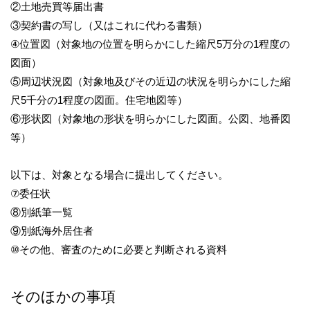
②土地売買等届出書
③契約書の写し（又はこれに代わる書類）
④位置図（対象地の位置を明らかにした縮尺5万分の1程度の
図面）
⑤周辺状況図（対象地及びその近辺の状況を明らかにした縮
尺5千分の1程度の図面。住宅地図等）
⑥形状図（対象地の形状を明らかにした図面。公図、地番図
等）
以下は、対象となる場合に提出してください。
⑦委任状
⑧別紙筆一覧
⑨別紙海外居住者
⑩その他、審査のために必要と判断される資料
そのほかの事項