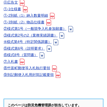
⓪広告文
①-1仕様書
①-2別紙（1）納入数量明細
①-3別紙（2）物品仕様書
②様式第1号（一般競争入札参加願書）
③様式第2号の2（業務実績調書）
④様式第4号（特定関係調書）
⑤様式第6号（説明要求）
⑥様式8号（質問書）
⑦入札書
⑧竹富町郵便等入札執行要領
⑨別記郵便入札用封筒記載要領
このページは防災危機管理課が担当しています。